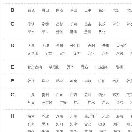
B
百色
白山
白银
保山
巴中
霸州
北安
北
C
岑溪
常德
昌都
长葛
昌吉
长乐
常宁
常
崇州
崇左
楚雄
滁州
慈溪
从化
D
大丰
大理
当阳
丹江口
丹阳
儋州
大石桥
调兵山
定西
定州
东方
东港
东台
东兴
E
额尔古纳
峨眉山
恩平
恩施
二连浩特
鄂州
F
福建
凤城
肥城
奉化
丰镇
汾阳
福安
福
G
甘肃
贵州
广东
广西
盖州
赣州
高安
高
巩义
公主岭
广安
广汉
广水
广元
贵港
H
海南
湖北
湖南
河南
黑龙江
河北
海城
鹤岗
黑河
河间
河津
合龙
衡水
衡阳
贺
怀化
淮南
黄冈
黄骅
黄 石
华阴
华蓥
化