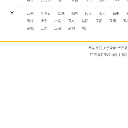
诸暨
驻马店
涿州
自贡
资兴
资阳
邹城
Y
云南
牙克石
盐城
阳春
阳江
阳泉
扬中
鹰潭
伊宁
义乌
宜兴
益阳
仪征
宜州
玉
运城
云浮
玉溪
余姚
禹州
网站首页
关于家泰
产品展
江西省家泰粮油科技有