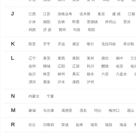
J
江西
江苏
加格达奇
佳木斯
集安
建 德
江都
介休
揭阳
吉林
即墨
景德镇
井冈山
景洪
鸡西
济 源
冀州
句容
简阳
K
凯里
开平
开远
康定
喀什
克拉玛依
库尔勒
L
辽宁
莱芜
莱西
莱阳
莱州
廊坊
阆中
兰
连州
聊城
辽阳
辽源
利川
醴陵
临安
临
临沂
林芝
林州
离石
丽水
六安
六盘水
漯河
鹿泉
泸水
潞西
泸州
N
内蒙古
宁夏
M
麻城
马尔康
满洲里
茂名
玛沁
梅河口
眉山
R
任丘
日喀则
荣成
如皋
瑞安
瑞昌
瑞金