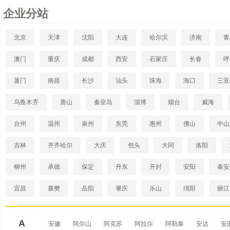
企业分站
北京
天津
沈阳
大连
哈尔滨
济南
青
澳门
重庆
成都
西安
石家庄
长春
呼
厦门
南昌
长沙
汕头
珠海
海口
三亚
乌鲁木齐
唐山
秦皇岛
淄博
烟台
威海
台州
温州
泉州
东莞
惠州
佛山
中山
吉林
齐齐哈尔
大庆
包头
大同
洛阳
柳州
承德
保定
丹东
开封
安阳
泰安
宜昌
襄樊
岳阳
肇庆
乐山
绵阳
丽江
A
安徽
阿尔山
阿克苏
阿拉尔
阿勒泰
安达
安