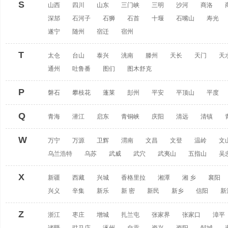
S
山西
四川
山东
三门峡
三明
沙河
商洛
深邡
石河子
石狮
石首
十堰
石嘴山
寿光
遂宁
随州
宿迁
宿州
T
太仓
台山
泰兴
洮南
滕州
天长
天门
天
通州
吐鲁番
图们
图木舒克
P
磐石
攀枝花
蓬莱
彭州
平安
平顶山
平度
Q
青海
潜江
启东
青铜峡
庆阳
清远
清镇
W
万宁
万源
卫辉
渭南
文昌
文登
温岭
文
乌兰浩特
乌苏
武威
武穴
武夷山
五指山
吴
X
新疆
西藏
兴城
香格里拉
湘潭
湘 乡
襄阳
兴义
辛集
新乐
新 密
新民
新乡
信阳
新
Z
浙江
枣庄
增城
扎兰屯
张家界
张家口
漳平