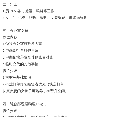
二、普工
1.男18-55岁，搬运、码货等工作
2.女工18-45岁，贴瓶、放瓶、安装标贴、调试贴标机
三．办公室文员
职位内容
做过办公室行政及人事
1.
电商部打单打包售后
2.
电商部快递费及其他账目对账
3.
临时交代的其他事情
4.
职位要求
有财务基础知识
1.
有过打单打包经验者优先（快递打单）
2.
认真负责的女孩子可培养，有晋升空间。
四．综合部经理助理
名，
1-2
职位要求：