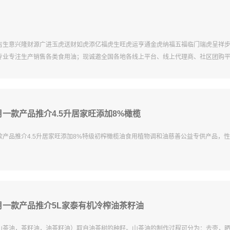
吉生意兴隆财源广进玉虎送财如虎添亿福虎生旺虎运亨通金虎纳福五福临门瑞虎呈祥
专业专注生产销售各类食用油；现诚邀全国各地各线上平台、线上代理商、社区团购
一款产品推介4.5升居家旺添加8%橄榄
款产品推介4.5升居家旺添加8%特级初榨橄榄油食用植物调和油慈善公益专供产品，
月一款产品推介5L家泰有机冷榨油茶籽油
山茶油，茶籽油，油茶籽油）取自油茶树的种籽。山茶油的制作过程可分为：去壳，