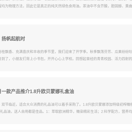
程均为物理方法，因此它是真正的纯天然绿色食用油。茶油中不含芥酸，胆固醇、黄
，扬帆起航时
丹桂飘香、充满喜庆和丰收的季节里，我们迎来了开学季。秋季飘荡芬芳、瓜果纷纷
日到了，小朋友们背上小书包，开开心心上学校。回想起曾经的青青校园、活力四射
一款产品推介1.8升欧贝蒙娜礼盒油
，双节临近，适合大众消费的礼品油可以着手采购了。1.8升欧贝蒙娜添加特级初榨橄
惠礼品油，送人自用都是佳品。1：萃取欧洲精华，橄染精彩生活；2:科学配方，营养