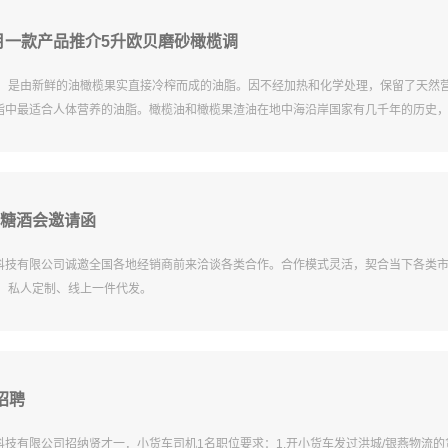
月一款产品推介5升欧贝磨砂橄榄调
eoil）是由新鲜的油橄榄果实直接冷榨而成的油脂。因不经加热和化学处理，保留了天
脂中最适合人体营养的油脂。橄榄油和橄榄果渣油在地中海沿岸国家有几千年的历史
国糖酒会邀请函
科技有限公司诚邀全国各地经销商前来洽谈各类合作。合作模式灵活，契合当下各类
工、私人定制、线上一件代发。
招聘
科技有限公司招纳贤才一．小货车司机1名职位要求：1.开小货车发过洪城/银燕物流的