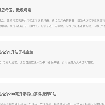
感恩母爱，致敬母亲
母爱，致敬母亲也许岁月带走了您的风采，留给您满头的苍白，但她永远带不走您慈
妈眼中，家是有你在的一段时光。习惯了进门先喊妈，习惯了问爸爸我妈呢，习惯了“
品推介1升油于礼盒装
1升*2瓶礼盒装，适合自用或送人端午节即将来临，食用油成为大众送礼首选。
推介200毫升家泰山茶橄榄调和油
山茶橄榄食用植物调和油小巧精致，方便携带，适合各种场景。同样适合各种行业做促