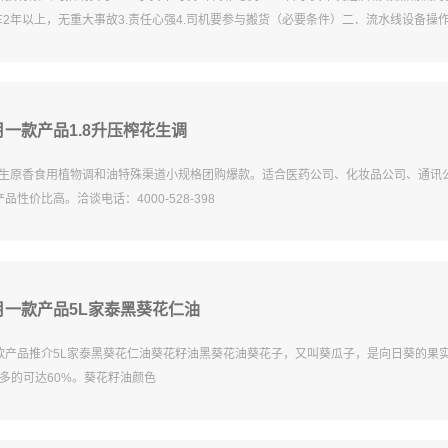
车2年以上，无重大事故3.责任心强4.司机要参与搬货（必要条件）二．流水线设备操
一款产品1.8升压榨花生调
榨花生原香食用植物调和油特殊渠道小规格团购爆款。适合医药公司、化妆品公司、通讯
性价比高。洽谈电话：4000-528-398
月一款产品5L家泰黑葵花仁油
款产品推介5L家泰黑葵花仁油葵花籽油黑葵花油葵花子，又叫葵瓜子，是向日葵的果
，最多的可达60%。葵花籽油颜色