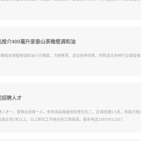
推介400毫升家泰山茶橄榄调和油
山茶橄榄食用植物调和油小巧精致，方便携带，适合各种场景。同样适合各种行业做促
司招聘人才
聘人才一。营销总经理一人，有快消品操盘经验者优先二。区域经理3-5名，有能力独
类业务2年以上。以上职位工作地点在江西南昌，联系电话15870011557.