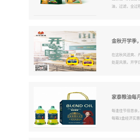
油，过滤，全过
金秋开学季
在这秋风送爽、
处是风景。开学
家泰粮油每月
每逢佳节倍思亲
每箱3盒经济实