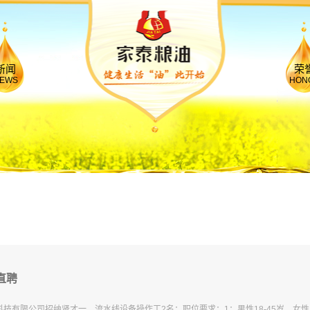
公司动态
新闻
荣
EWS
HON
行业新闻
技术知识
直聘
技有限公司招纳贤才一．流水线设备操作工2名：职位要求：1：男性18-45岁，女性1