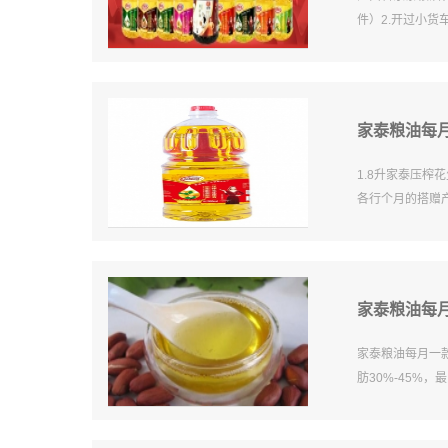
件）2.开过小货
家泰粮油每月
1.8升家泰压
各行个月的搭赠产品
家泰粮油每
家泰粮油每月一
肪30%-45%