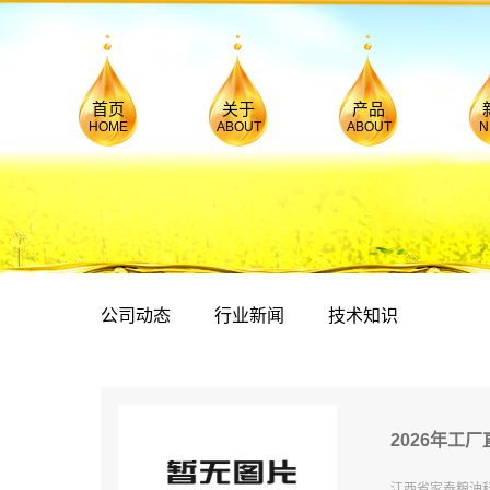
公司简介
家泰系列
首页
关于
产品
HOME
ABOUT
ABOUT
N
荣誉资质
稻香园丁系列
厂房设备
久久道道福吉
产品展厅
居家旺系列
系列
联系我们
福东鼎系列
餐饮专用油
公司动态
行业新闻
技术知识
欧贝蒙娜
2026年工厂
江西省家泰粮油科